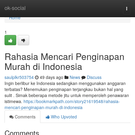
Home
ok-social
Togg
navi
Home
1
Rahasia Mencari Penginapan
Murah di Indonesia
saulplkr503754
49 days ago
News
Discuss
Ingin berlibur ke Indonesia sedangkan menggunakan anggaran
terbatas? Menemukan penginapan terjangkau bukan hal yang
sulit . Simak beberapa metode jitu untuk memperoleh penawaran
istimewa.
https://bookmarkpath.com/story21619548/rahasia-
mencari-penginapan-murah-di-indonesia
Comments
Who Upvoted
Comments