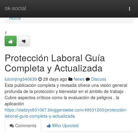
Home
ok-social
Togg
navi
Home
1
Protección Laboral Guía
Completa y Actualizada
lulumjmg340639
28 days ago
News
Discuss
Esta publicación completa y revisada ofrece una visión general
profunda de la protección y bienestar en el ámbito de trabajo .
Cubre aspectos críticos como la evaluación de peligros , la
aplicación
https://oisitzyx831067.bloggerswise.com/49531200/protección-
laboral-guía-completa-y-actualizada
Comments
Who Upvoted