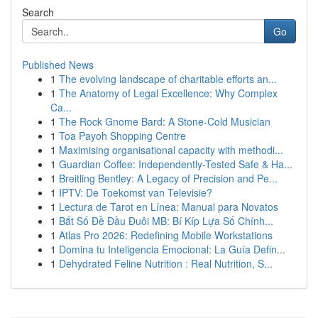
Search
Go
Published News
1
The evolving landscape of charitable efforts an...
1
The Anatomy of Legal Excellence: Why Complex
Ca...
1
The Rock Gnome Bard: A Stone-Cold Musician
1
Toa Payoh Shopping Centre
1
Maximising organisational capacity with methodi...
1
Guardian Coffee: Independently-Tested Safe & Ha...
1
Breitling Bentley: A Legacy of Precision and Pe...
1
IPTV: De Toekomst van Televisie?
1
Lectura de Tarot en Línea: Manual para Novatos
1
Bắt Số Đề Đầu Đuôi MB: Bí Kíp Lựa Số Chính...
1
Atlas Pro 2026: Redefining Mobile Workstations
1
Domina tu Inteligencia Emocional: La Guía Defin...
1
Dehydrated Feline Nutrition : Real Nutrition, S...