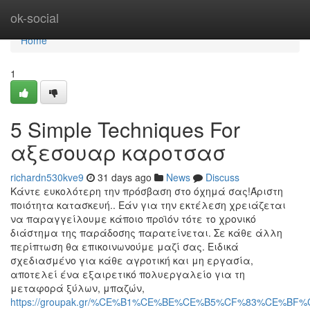
Home
ok-social
Home
1
5 Simple Techniques For
αξεσουαρ καροτσασ
richardn530kve9
31 days ago
News
Discuss
Κάντε ευκολότερη την πρόσβαση στο όχημά σας!Άριστη
ποιότητα κατασκευή.. Εάν για την εκτέλεση χρειάζεται
να παραγγείλουμε κάποιο προϊόν τότε το χρονικό
διάστημα της παράδοσης παρατείνεται. Σε κάθε άλλη
περίπτωση θα επικοινωνούμε μαζί σας. Ειδικά
σχεδιασμένο για κάθε αγροτική και μη εργασία,
αποτελεί ένα εξαιρετικό πολυεργαλείο για τη
μεταφορά ξύλων, μπαζών,
https://groupak.gr/%CE%B1%CE%BE%CE%B5%CF%83%CE%B