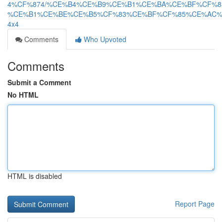
4%CF%874/%CE%B4%CE%B9%CE%B1%CE%BA%CE%BF%CF%
%CE%B1%CE%BE%CE%B5%CF%83%CE%BF%CF%85%CE%AC%
4x4
Comments
Who Upvoted
Comments
Submit a Comment
No HTML
HTML is disabled
Report Page