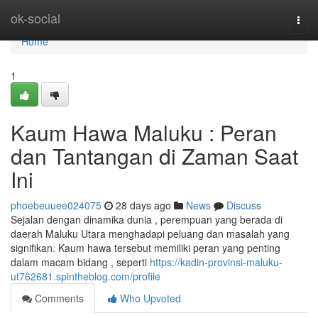
Home
ok-social
Togg
navi
Home
1
Kaum Hawa Maluku : Peran
dan Tantangan di Zaman Saat
Ini
phoebeuuee024075
28 days ago
News
Discuss
Sejalan dengan dinamika dunia , perempuan yang berada di
daerah Maluku Utara menghadapi peluang dan masalah yang
signifikan. Kaum hawa tersebut memiliki peran yang penting
dalam macam bidang , seperti
https://kadin-provinsi-maluku-
ut762681.spintheblog.com/profile
Comments
Who Upvoted