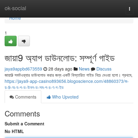
Home
ok-social
Togg
navi
Home
1
জায়া9 অ্যাপ ডাউনলোড: সম্পূর্ণ গাইড
jaya9appbd673559
28 days ago
News
Discuss
জায়া9 সফটওয়্যার ডাউনলোড করার জন্য একটি বিস্তারিত গাইড নিচে দেওয়া হলো। প্রথমে,
https://jaya9-app-casino893656.blogoscience.com/48860373/জ-
য়-9-অ-য-প-ড-উনল-ড-সম-প-র-ণ-গ-ইড
Comments
Who Upvoted
Comments
Submit a Comment
No HTML