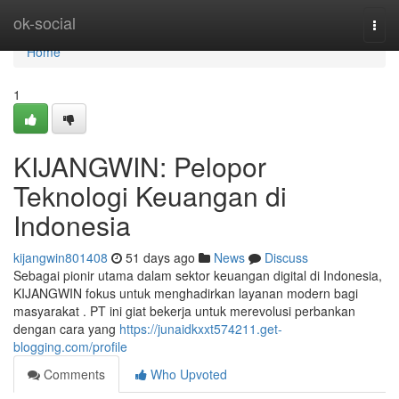
Home
ok-social
Togg
navi
Home
1
KIJANGWIN: Pelopor
Teknologi Keuangan di
Indonesia
kijangwin801408
51 days ago
News
Discuss
Sebagai pionir utama dalam sektor keuangan digital di Indonesia,
KIJANGWIN fokus untuk menghadirkan layanan modern bagi
masyarakat . PT ini giat bekerja untuk merevolusi perbankan
dengan cara yang
https://junaidkxxt574211.get-
blogging.com/profile
Comments
Who Upvoted