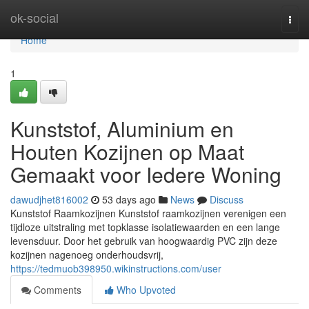
Home
ok-social
Togg
navi
Home
1
Kunststof, Aluminium en
Houten Kozijnen op Maat
Gemaakt voor Iedere Woning
dawudjhet816002
53 days ago
News
Discuss
Kunststof Raamkozijnen Kunststof raamkozijnen verenigen een
tijdloze uitstraling met topklasse isolatiewaarden en een lange
levensduur. Door het gebruik van hoogwaardig PVC zijn deze
kozijnen nagenoeg onderhoudsvrij,
https://tedmuob398950.wikinstructions.com/user
Comments
Who Upvoted