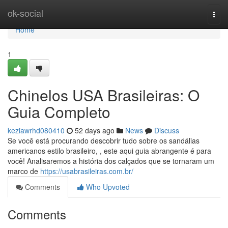
Home
ok-social
Togg
navi
Home
1
Chinelos USA Brasileiras: O
Guia Completo
keziawrhd080410
52 days ago
News
Discuss
Se você está procurando descobrir tudo sobre os sandálias
americanos estilo brasileiro, , este aqui guia abrangente é para
você! Analisaremos a história dos calçados que se tornaram um
marco de
https://usabrasileiras.com.br/
Comments
Who Upvoted
Comments