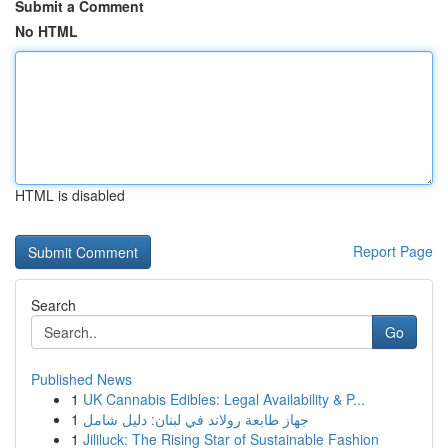
Submit a Comment
No HTML
HTML is disabled
Report Page
Search
Go
Published News
1
UK Cannabis Edibles: Legal Availability & P...
1
جهاز طابعة رولاند في لبنان: دليل شامل
1
Jililuck: The Rising Star of Sustainable Fashion