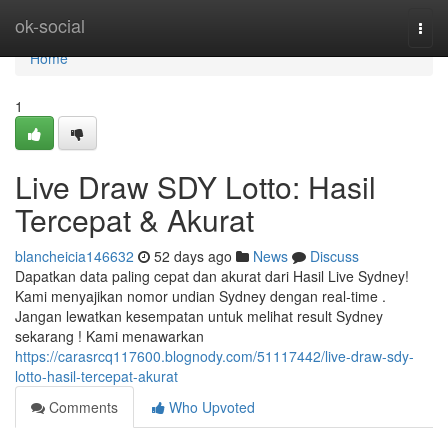
Home
ok-social
Togg
navi
Home
1
Live Draw SDY Lotto: Hasil
Tercepat & Akurat
blancheicia146632
52 days ago
News
Discuss
Dapatkan data paling cepat dan akurat dari Hasil Live Sydney!
Kami menyajikan nomor undian Sydney dengan real-time .
Jangan lewatkan kesempatan untuk melihat result Sydney
sekarang ! Kami menawarkan
https://carasrcq117600.blognody.com/51117442/live-draw-sdy-
lotto-hasil-tercepat-akurat
Comments
Who Upvoted