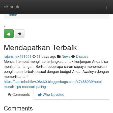
Home
ok-social
Togg
navi
Home
1
Mendapatkan Terbaik
rajansnak481501
56 days ago
News
Discuss
Mencari tempat menginap terjangkau untuk kunjungan Anda bisa
menjadi tantangan. Berikut beberapa saran supaya menemukan
penginapan terbaik sesuai dengan budget Anda. Awalnya dengan
memeriksa tarif
https://caoimhehtkv408460.bloggerbags.com/47488239/hotel-
murah-tips-mencari-paling
Comments
Who Upvoted
Comments