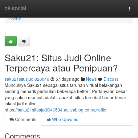
Home
ok-social
Togg
navi
Home
1
Saku21: Situs Judi Online
Terpercaya atau Penipuan?
saku21situsjudi826046
57 days ago
News
Discuss
Munculnya Saku21 sebagai situs taruhan virtual belakangan
sedang menarik perhatian beberapa bettor . Pertanyaan besar
yang selalu muncul adalah: apakah situs tersebut benar-benar
lokasi judi online
https://saku21situsjudi946534.activablog.com/profile
Comments
Who Upvoted
Comments