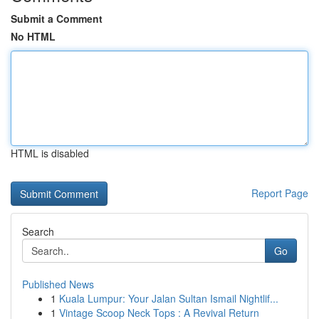
Submit a Comment
No HTML
HTML is disabled
Report Page
Search
Go
Published News
1
Kuala Lumpur: Your Jalan Sultan Ismail Nightlif...
1
Vintage Scoop Neck Tops : A Revival Return