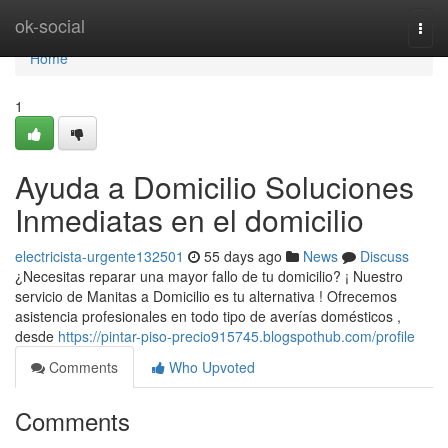
Home
ok-social
Togg
navi
Home
1
Ayuda a Domicilio Soluciones
Inmediatas en el domicilio
electricista-urgente132501
55 days ago
News
Discuss
¿Necesitas reparar una mayor fallo de tu domicilio? ¡ Nuestro
servicio de Manitas a Domicilio es tu alternativa ! Ofrecemos
asistencia profesionales en todo tipo de averías domésticos ,
desde
https://pintar-piso-precio915745.blogspothub.com/profile
Comments
Who Upvoted
Comments