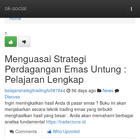
Home
ok-social
Togg
navi
Home
1
Menguasai Strategi
Perdagangan Emas Untung :
Pelajaran Lengkap
belajarstrategitradingfo587844
56 days ago
News
Discuss
Ingin meningkatkan hasil Anda di pasar emas ? Buku ini akan
menjabarkan secara teknik trading emas yang terbukti
menghasilkan hasil yang besar . Anda akan memahami berbagai
analisa fundamental
https://traderzone.id
Comments
Who Upvoted