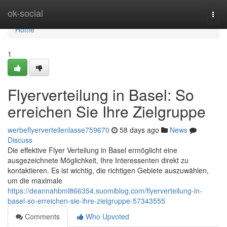
Home
ok-social
Togg
navi
Home
1
Flyerverteilung in Basel: So
erreichen Sie Ihre Zielgruppe
werbeflyerverteilenlasse759670
58 days ago
News
Discuss
Die effektive Flyer Verteilung in Basel ermöglicht eine
ausgezeichnete Möglichkeit, Ihre Interessenten direkt zu
kontaktieren. Es ist wichtig, die richtigen Gebiete auszuwählen,
um die maximale
https://deannahbml866354.suomiblog.com/flyerverteilung-in-
basel-so-erreichen-sie-ihre-zielgruppe-57343555
Comments
Who Upvoted