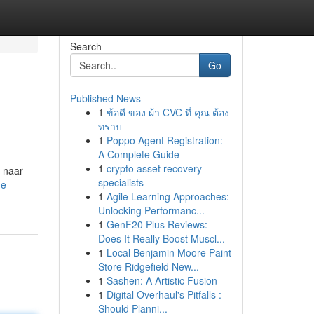
Search
Go
Published News
1
ข้อดี ของ ผ้า CVC ที่ คุณ ต้อง
ทราบ
1
Poppo Agent Registration:
A Complete Guide
1
crypto asset recovery
" naar
specialists
de-
1
Agile Learning Approaches:
Unlocking Performanc...
1
GenF20 Plus Reviews:
Does It Really Boost Muscl...
1
Local Benjamin Moore Paint
Store Ridgefield New...
1
Sashen: A Artistic Fusion
1
Digital Overhaul's Pitfalls :
Should Planni...