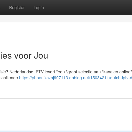
s
Register
Login
ies voor Jou
sie? Nederlandse IPTV levert "een "groot selectie aan "kanalen online
rschillende
https://phoenixczbj997113.dbblog.net/15034211/dutch-iptv-