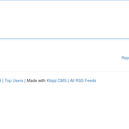
Rep
d
|
Top Users
| Made with
Kliqqi CMS
|
All RSS Feeds