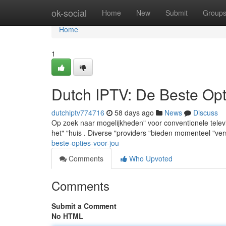
Home
ok-social
Home
New
Submit
Group
Home
1
Dutch IPTV: De Beste Opt
dutchiptv774716
58 days ago
News
Discuss
Op zoek naar mogelijkheden" voor conventionele televi
het" "huis . Diverse "providers "bieden momenteel "ve
beste-opties-voor-jou
Comments
Who Upvoted
Comments
Submit a Comment
No HTML