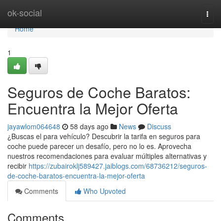
Home
ok-social
Togg
navi
Home
1
Seguros de Coche Baratos:
Encuentra la Mejor Oferta
jayawlom064648
58 days ago
News
Discuss
¿Buscas el para vehículo? Descubrir la tarifa en seguros para
coche puede parecer un desafío, pero no lo es. Aprovecha
nuestros recomendaciones para evaluar múltiples alternativas y
recibir
https://zubairoklj589427.jaiblogs.com/68736212/seguros-
de-coche-baratos-encuentra-la-mejor-oferta
Comments
Who Upvoted
Comments