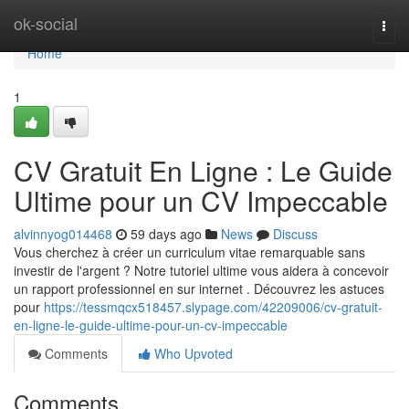
Home
ok-social
Togg
navi
Home
1
CV Gratuit En Ligne : Le Guide
Ultime pour un CV Impeccable
alvinnyog014468
59 days ago
News
Discuss
Vous cherchez à créer un curriculum vitae remarquable sans
investir de l'argent ? Notre tutoriel ultime vous aidera à concevoir
un rapport professionnel en sur internet . Découvrez les astuces
pour
https://tessmqcx518457.slypage.com/42209006/cv-gratuit-
en-ligne-le-guide-ultime-pour-un-cv-impeccable
Comments
Who Upvoted
Comments