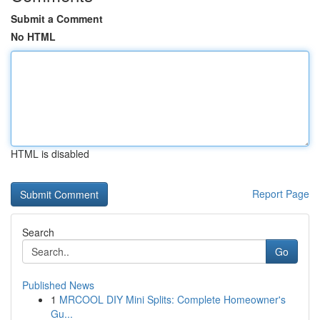
Submit a Comment
No HTML
HTML is disabled
Report Page
Search
Go
Published News
1
MRCOOL DIY Mini Splits: Complete Homeowner's
Gu...