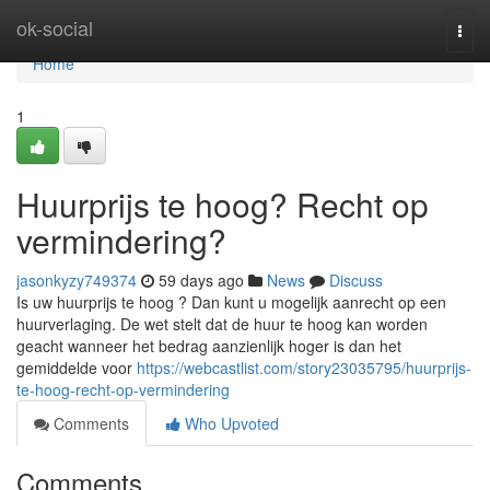
Home
ok-social
Togg
navi
Home
1
Huurprijs te hoog? Recht op
vermindering?
jasonkyzy749374
59 days ago
News
Discuss
Is uw huurprijs te hoog ? Dan kunt u mogelijk aanrecht op een
huurverlaging. De wet stelt dat de huur te hoog kan worden
geacht wanneer het bedrag aanzienlijk hoger is dan het
gemiddelde voor
https://webcastlist.com/story23035795/huurprijs-
te-hoog-recht-op-vermindering
Comments
Who Upvoted
Comments