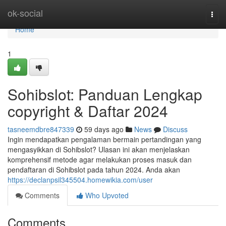
Home
ok-social
Togg
navi
Home
1
Sohibslot: Panduan Lengkap
copyright & Daftar 2024
tasneemdbre847339
59 days ago
News
Discuss
Ingin mendapatkan pengalaman bermain pertandingan yang
mengasyikkan di Sohibslot? Ulasan ini akan menjelaskan
komprehensif metode agar melakukan proses masuk dan
pendaftaran di Sohibslot pada tahun 2024. Anda akan
https://declanpsil345504.homewikia.com/user
Comments
Who Upvoted
Comments