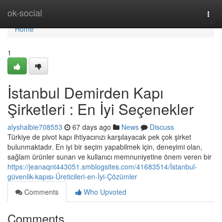
Home
ok-social
Togg
navi
Home
1
İstanbul Demirden Kapı
Şirketleri : En İyi Seçenekler
alyshalbie708553
67 days ago
News
Discuss
Türkiye de pivot kapı ihtiyacınızı karşılayacak pek çok şirket
bulunmaktadır. En iyi bir seçim yapabilmek için, deneyimi olan,
sağlam ürünler sunan ve kullanıcı memnuniyetine önem veren bir
https://jeanaqnt443051.smblogsites.com/41683514/İstanbul-
güvenlik-kapısı-Üreticileri-en-İyi-Çözümler
Comments
Who Upvoted
Comments