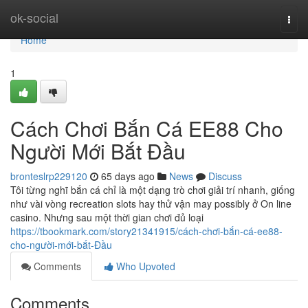
Home
ok-social
Togg
navi
Home
1
Cách Chơi Bắn Cá EE88 Cho
Người Mới Bắt Đầu
bronteslrp229120
65 days ago
News
Discuss
Tôi từng nghĩ bắn cá chỉ là một dạng trò chơi giải trí nhanh, giống
như vài vòng recreation slots hay thử vận may possibly ở On line
casino. Nhưng sau một thời gian chơi đủ loại
https://tbookmark.com/story21341915/cách-chơi-bắn-cá-ee88-
cho-người-mới-bắt-Đầu
Comments
Who Upvoted
Comments