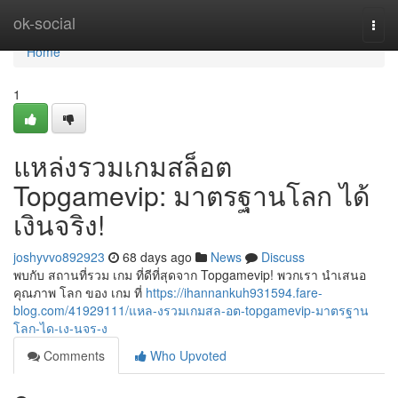
Home
ok-social
Togg
navi
Home
1
แหล่งรวมเกมสล็อต
Topgamevip: มาตรฐานโลก ได้
เงินจริง!
joshyvvo892923
68 days ago
News
Discuss
พบกับ สถานที่รวม เกม ที่ดีที่สุดจาก Topgamevip! พวกเรา นำเสนอ
คุณภาพ โลก ของ เกม ที่
https://ihannankuh931594.fare-
blog.com/41929111/แหล-งรวมเกมสล-อต-topgamevip-มาตรฐาน
โลก-ได-เง-นจร-ง
Comments
Who Upvoted