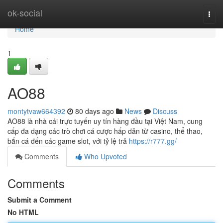
Home
ok-social
Togg
navi
Home
1
AO88
montytvaw664392
80 days ago
News
Discuss
AO88 là nhà cái trực tuyến uy tín hàng đầu tại Việt Nam, cung
cấp đa dạng các trò chơi cá cược hấp dẫn từ casino, thể thao,
bắn cá đến các game slot, với tỷ lệ trả
https://r777.gg/
Comments
Who Upvoted
Comments
Submit a Comment
No HTML