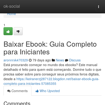
Home
ok-social
Togg
navi
Home
1
Baixar Ebook: Guia Completo
para Iniciantes
aronnrxk470329
79 days ago
News
Discuss
Está procurando começar no mundo dos ebooks? Este manual
detalhado é feito para quem está começando. Domine tudo o que
precisa saber sobre para conseguir seus próximos livros digitais,
desde a
https://keiranerzj287122.blogdon.net/baixar-ebook-guia-
completo-para-iniciantes-57085355
Comments
Who Upvoted
Comments