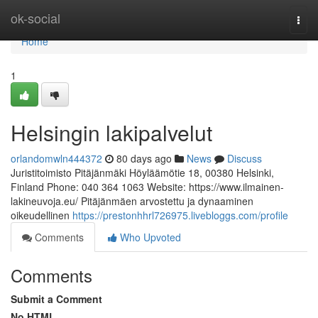
Home
ok-social
Togg
navi
Home
1
Helsingin lakipalvelut
orlandomwln444372
80 days ago
News
Discuss
Juristitoimisto Pitäjänmäki Höyläämötie 18, 00380 Helsinki,
Finland Phone: 040 364 1063 Website: https://www.ilmainen-
lakineuvoja.eu/ Pitäjänmäen arvostettu ja dynaaminen
oikeudellinen
https://prestonhhrl726975.livebloggs.com/profile
Comments
Who Upvoted
Comments
Submit a Comment
No HTML