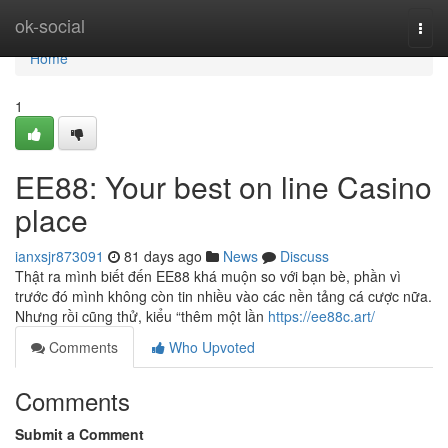
Home
ok-social
Togg
navi
Home
1
EE88: Your best on line Casino
place
ianxsjr873091
81 days ago
News
Discuss
Thật ra mình biết đến EE88 khá muộn so với bạn bè, phần vì
trước đó mình không còn tin nhiều vào các nền tảng cá cược nữa.
Nhưng rồi cũng thử, kiểu “thêm một lần
https://ee88c.art/
Comments
Who Upvoted
Comments
Submit a Comment