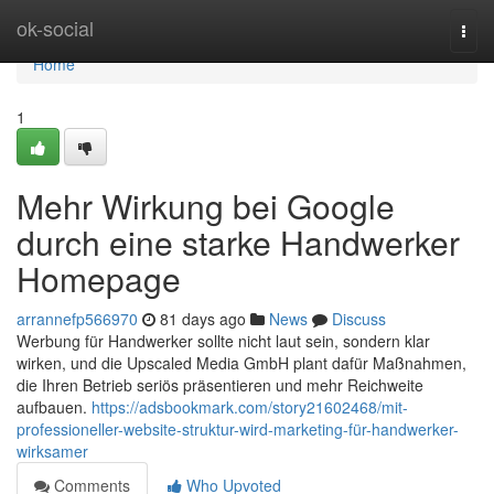
Home
ok-social
Togg
navi
Home
1
Mehr Wirkung bei Google
durch eine starke Handwerker
Homepage
arrannefp566970
81 days ago
News
Discuss
Werbung für Handwerker sollte nicht laut sein, sondern klar
wirken, und die Upscaled Media GmbH plant dafür Maßnahmen,
die Ihren Betrieb seriös präsentieren und mehr Reichweite
aufbauen.
https://adsbookmark.com/story21602468/mit-
professioneller-website-struktur-wird-marketing-für-handwerker-
wirksamer
Comments
Who Upvoted