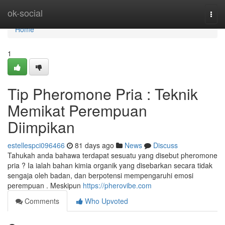
Home
ok-social
Togg
navi
Home
1
Tip Pheromone Pria : Teknik
Memikat Perempuan
Diimpikan
estellespci096466
81 days ago
News
Discuss
Tahukah anda bahawa terdapat sesuatu yang disebut pheromone
pria ? Ia ialah bahan kimia organik yang disebarkan secara tidak
sengaja oleh badan, dan berpotensi mempengaruhi emosi
perempuan . Meskipun
https://pherovibe.com
Comments
Who Upvoted