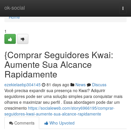
Home
ok-social
Togg
navi
Home
1
{Comprar Seguidores Kwai:
Aumente Sua Alcance
Rapidamente
ezekielaebp304145
81 days ago
News
Discuss
Você precisa expandir sua presença no Kwai? Adquirir
seguidores pode ser uma solução simples para conquistar mais
olhares e maximizar seu perfil . Essa abordagem pode dar um
crescimento
https://socialeweb.com/story6966195/comprar-
seguidores-kwai-aumente-sua-alcance-rapidamente
Comments
Who Upvoted