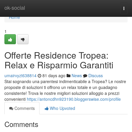
Home
ok-social
Togg
navi
Home
1
Offerte Residence Tropea:
Relax e Risparmio Garantiti
umairvyzt638814
81 days ago
News
Discuss
Stai sognando una parentesi indimenticabile a Tropea? Le nostre
proposte di soluzioni ti offrono un relax totale e un guadagno
consistente! Trova le nostre migliori soluzioni alloggio a prezzi
convenienti
https://antoncdhn923190.bloggerswise.com/profile
Comments
Who Upvoted
Comments