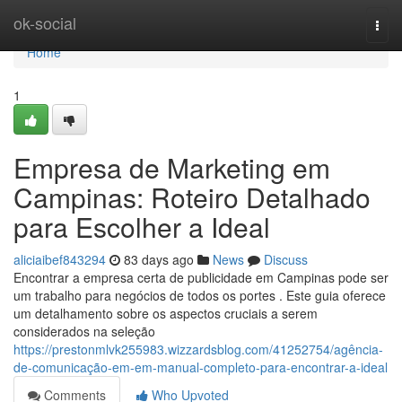
Home
ok-social
Togg
navi
Home
1
Empresa de Marketing em
Campinas: Roteiro Detalhado
para Escolher a Ideal
aliciaibef843294
83 days ago
News
Discuss
Encontrar a empresa certa de publicidade em Campinas pode ser
um trabalho para negócios de todos os portes . Este guia oferece
um detalhamento sobre os aspectos cruciais a serem
considerados na seleção
https://prestonmlvk255983.wizzardsblog.com/41252754/agência-
de-comunicação-em-em-manual-completo-para-encontrar-a-ideal
Comments
Who Upvoted