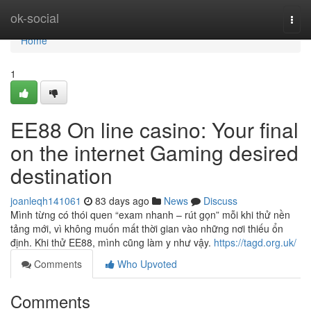
Home
ok-social
Togg
navi
Home
1
EE88 On line casino: Your final
on the internet Gaming desired
destination
joanleqh141061
83 days ago
News
Discuss
Mình từng có thói quen “exam nhanh – rút gọn” mỗi khi thử nền
tảng mới, vì không muốn mất thời gian vào những nơi thiếu ổn
định. Khi thử EE88, mình cũng làm y như vậy.
https://tagd.org.uk/
Comments
Who Upvoted
Comments