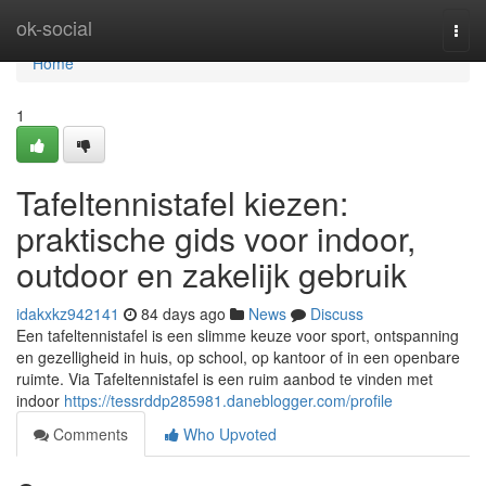
Home
ok-social
Togg
navi
Home
1
Tafeltennistafel kiezen:
praktische gids voor indoor,
outdoor en zakelijk gebruik
idakxkz942141
84 days ago
News
Discuss
Een tafeltennistafel is een slimme keuze voor sport, ontspanning
en gezelligheid in huis, op school, op kantoor of in een openbare
ruimte. Via Tafeltennistafel is een ruim aanbod te vinden met
indoor
https://tessrddp285981.daneblogger.com/profile
Comments
Who Upvoted