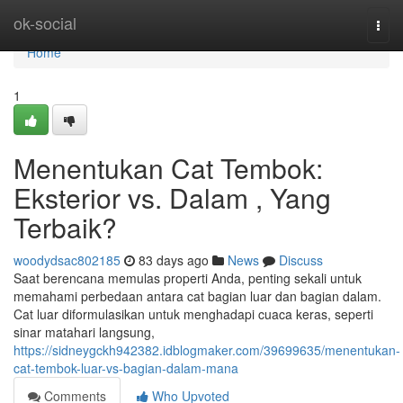
Home
ok-social
Togg
navi
Home
1
Menentukan Cat Tembok:
Eksterior vs. Dalam , Yang
Terbaik?
woodydsac802185
83 days ago
News
Discuss
Saat berencana memulas properti Anda, penting sekali untuk
memahami perbedaan antara cat bagian luar dan bagian dalam.
Cat luar diformulasikan untuk menghadapi cuaca keras, seperti
sinar matahari langsung,
https://sidneygckh942382.idblogmaker.com/39699635/menentukan-
cat-tembok-luar-vs-bagian-dalam-mana
Comments
Who Upvoted