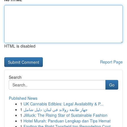
HTML is disabled
Report Page
Search
Go
Published News
1
UK Cannabis Edibles: Legal Availability & P...
1
جهاز طابعة رولاند في لبنان: دليل شامل
1
Jililuck: The Rising Star of Sustainable Fashion
1
Hotel Murah: Panduan Lengkap dan Tips Hemat
1
Finding the Right Topsfield top Remodeling Cont...