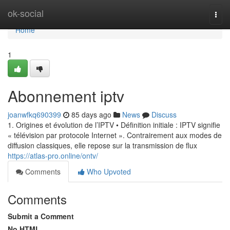
Home
ok-social
Togg
navi
Home
1
Abonnement iptv
joanwfkq690399
85 days ago
News
Discuss
1. Origines et évolution de l’IPTV • Définition initiale : IPTV signifie
« télévision par protocole Internet ». Contrairement aux modes de
diffusion classiques, elle repose sur la transmission de flux
https://atlas-pro.online/ontv/
Comments
Who Upvoted
Comments
Submit a Comment
No HTML