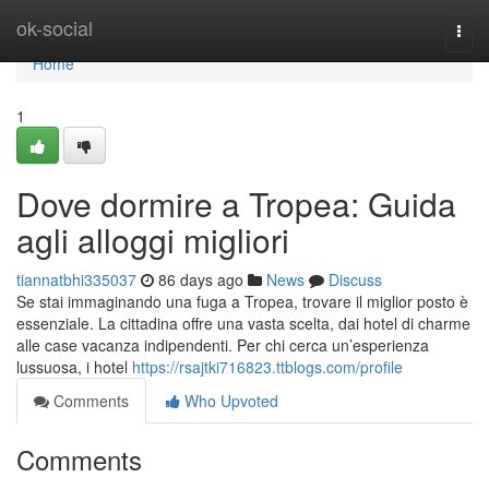
Home
ok-social
Togg
navi
Home
1
Dove dormire a Tropea: Guida
agli alloggi migliori
tiannatbhi335037
86 days ago
News
Discuss
Se stai immaginando una fuga a Tropea, trovare il miglior posto è
essenziale. La cittadina offre una vasta scelta, dai hotel di charme
alle case vacanza indipendenti. Per chi cerca un’esperienza
lussuosa, i hotel
https://rsajtki716823.ttblogs.com/profile
Comments
Who Upvoted
Comments