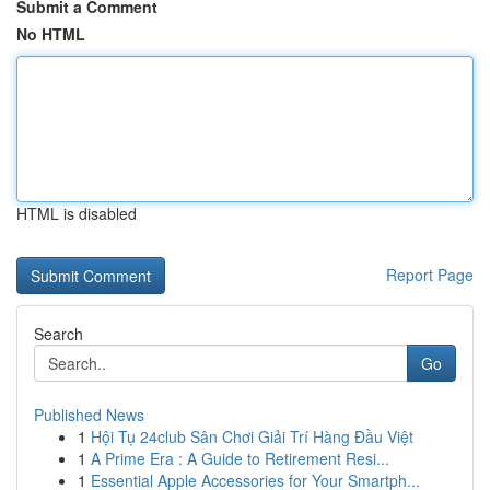
Submit a Comment
No HTML
HTML is disabled
Report Page
Search
Go
Published News
1
Hội Tụ 24club Sân Chơi Giải Trí Hàng Đầu Việt
1
A Prime Era : A Guide to Retirement Resi...
1
Essential Apple Accessories for Your Smartph...