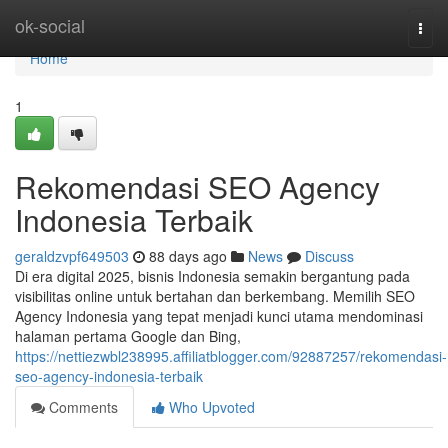
Home
ok-social
Togg
navi
Home
1
Rekomendasi SEO Agency
Indonesia Terbaik
geraldzvpf649503
88 days ago
News
Discuss
Di era digital 2025, bisnis Indonesia semakin bergantung pada
visibilitas online untuk bertahan dan berkembang. Memilih SEO
Agency Indonesia yang tepat menjadi kunci utama mendominasi
halaman pertama Google dan Bing,
https://nettiezwbl238995.affiliatblogger.com/92887257/rekomendasi-
seo-agency-indonesia-terbaik
Comments
Who Upvoted