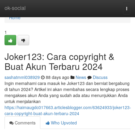
Home
ok-social
Togg
navi
Home
1
Joker123: Cara copyright &
Buat Akun Terbaru 2024
sashatmml038929
88 days ago
News
Discuss
Ingin memahami cara masuk ke Joker123 dan berniat bergabung
di tahun 2024? Artikel ini akan membahas secara lengkap proses
mengakses akun Anda yang sudah ada atau menunjukkan Anda
untuk menjalankan
https://haimaugdc017663.articlesblogger.com/63624933/joker123-
cara-copyright-buat-akun-terbaru-2024
Comments
Who Upvoted