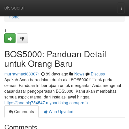
Home
ok-social
Togg
navi
Home
1
BOS5000: Panduan Detail
untuk Orang Baru
murraymact833671
89 days ago
News
Discuss
Apakah Anda baru dalam dunia alat BOS5000? Tidak perlu
cemas! Panduan ini bertujuan untuk mengantar Anda mengenal
dasar-dasar pengoperasian BOS5000. Kami akan membahas
semua aspek utama, dari instalasi awal hingga
https://janafhiq754547.myparisblog.com/profile
Comments
Who Upvoted
Comments