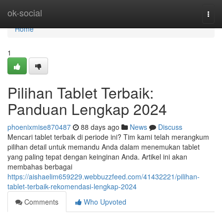
Home
ok-social
Togg
navi
Home
1
Pilihan Tablet Terbaik:
Panduan Lengkap 2024
phoenixmise870487
88 days ago
News
Discuss
Mencari tablet terbaik di periode ini? Tim kami telah merangkum
pilihan detail untuk memandu Anda dalam menemukan tablet
yang paling tepat dengan keinginan Anda. Artikel ini akan
membahas berbagai
https://aishaelim659229.webbuzzfeed.com/41432221/pilihan-
tablet-terbaik-rekomendasi-lengkap-2024
Comments
Who Upvoted