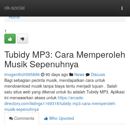
Home
ok-social
Togg
navi
Home
1
Tubidy MP3: Cara Memperoleh
Musik Sepenuhnya
imogenthch595896
90 days ago
News
Discuss
Bagi sebagian pecinta musik, mendapatkan cara untuk
mendownload musik tanpa biaya tentu menjadi tujuan . Salah
satu situs web yang dikenal untuk itu adalah Tubidy MP3. Aplikasi
ini menawarkan akses untuk
https://arcade-
directory.com/listings1169318/tubidy-mp3-cara-memperoleh-
musik-sepenuhnya
Comments
Who Upvoted