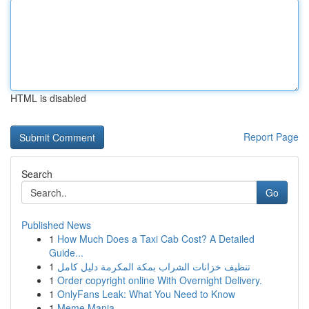
HTML is disabled
Report Page
Search
Go
Published News
1
How Much Does a Taxi Cab Cost? A Detailed
Guide...
1
تنظيف خزانات الشراب بمكة المكرمة دليل كامل
1
Order copyright online With Overnight Delivery.
1
OnlyFans Leak: What You Need to Know
1
Meme Mania