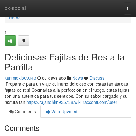
Home
ok-social
Togg
navi
Home
1
Deliciosas Fajitas de Res a la
Parrilla
karimjdxl809943
87 days ago
News
Discuss
¡Preparate para un viaje culinario delicioso con estas fantásticas
fajitas de res! Cocinadas a la perfección en el fuego, estas fajitas
son una auténtica para tus sentidos. Con su sabor cargado y su
textura tan
https://rajandhkn935738.wiki-racconti.com/user
Comments
Who Upvoted
Comments