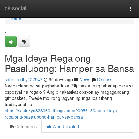
Home
ok-social
Togg
navi
Home
1
Mga Ideya Regalong
Pasalubong: Hamper sa Bansa
sabrinafdhy127947
90 days ago
News
Discuss
Nagpaplano ng sa pagbabalik sa Pilipinas at naghahanap para sa
espesyal na regalo ? Ang pinakasikat opsyon ay magagandang
gift basket . Pwede mo itong lagyan ng mga iba't ibang
tradisyonal na
https://saulekyo828060.ttblogs.com/20956130/mga-ideya-
regalong-pasalubong-hamper-sa-bansa
Comments
Who Upvoted