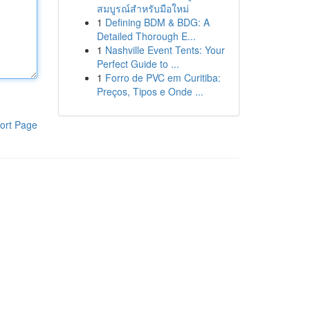
สมบูรณ์สำหรับมือใหม่
1
Defining BDM & BDG: A
Detailed Thorough E...
1
Nashville Event Tents: Your
Perfect Guide to ...
1
Forro de PVC em Curitiba:
Preços, Tipos e Onde ...
ort Page