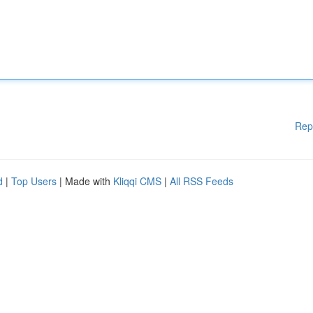
Rep
d
|
Top Users
| Made with
Kliqqi CMS
|
All RSS Feeds