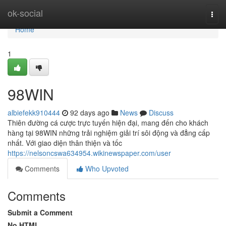
Home
ok-social
Togg
navi
Home
1
98WIN
albiefekk910444
92 days ago
News
Discuss
Thiên đường cá cược trực tuyến hiện đại, mang đến cho khách
hàng tại 98WIN những trải nghiệm giải trí sôi động và đẳng cấp
nhất. Với giao diện thân thiện và tốc
https://nelsoncswa634954.wikinewspaper.com/user
Comments
Who Upvoted
Comments
Submit a Comment
No HTML