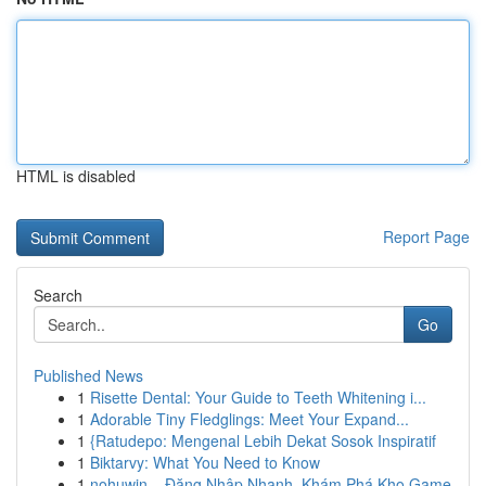
HTML is disabled
Report Page
Search
Go
Published News
1
Risette Dental: Your Guide to Teeth Whitening i...
1
Adorable Tiny Fledglings: Meet Your Expand...
1
{Ratudepo: Mengenal Lebih Dekat Sosok Inspiratif
1
Biktarvy: What You Need to Know
1
nohuwin – Đăng Nhập Nhanh, Khám Phá Kho Game