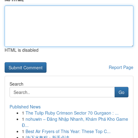
HTML is disabled
Report Page
Search
Go
Published News
1
The Tulip Ruby Crimson Sector 70 Gurgaon : ...
1
nohuwin – Đăng Nhập Nhanh, Khám Phá Kho Game
Đ...
1
Best Air Fryers of This Year: These Top C...
1
{jb下水教程：新手必读