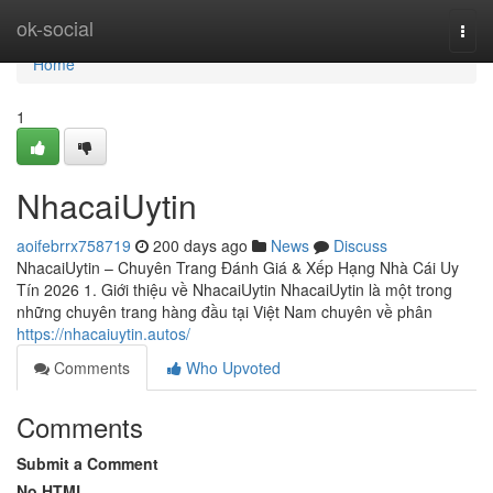
Home
ok-social
Togg
navi
Home
1
NhacaiUytin
aoifebrrx758719
200 days ago
News
Discuss
NhacaiUytin – Chuyên Trang Đánh Giá & Xếp Hạng Nhà Cái Uy
Tín 2026 1. Giới thiệu về NhacaiUytin NhacaiUytin là một trong
những chuyên trang hàng đầu tại Việt Nam chuyên về phân
https://nhacaiuytin.autos/
Comments
Who Upvoted
Comments
Submit a Comment
No HTML