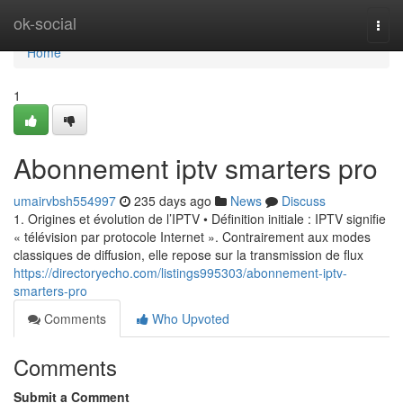
Home
ok-social
Togg
navi
Home
1
Abonnement iptv smarters pro
umairvbsh554997
235 days ago
News
Discuss
1. Origines et évolution de l’IPTV • Définition initiale : IPTV signifie
« télévision par protocole Internet ». Contrairement aux modes
classiques de diffusion, elle repose sur la transmission de flux
https://directoryecho.com/listings995303/abonnement-iptv-
smarters-pro
Comments
Who Upvoted
Comments
Submit a Comment